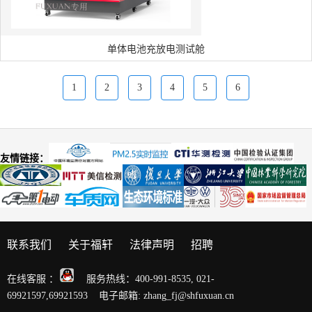
单体电池充放电测试舱
1
2
3
4
5
6
友情链接：
联系我们
关于福轩
法律声明
招聘
在线客服 ：
服务热线：400-991-8535, 021-
69921597,69921593 电子邮箱: zhang_fj@shfuxuan.cn