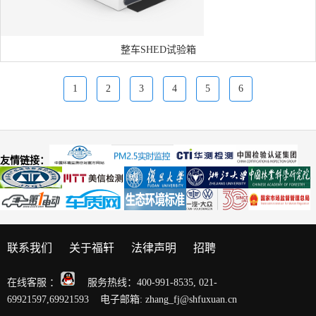
整车SHED试验箱
1
2
3
4
5
6
友情链接：
联系我们
关于福轩
法律声明
招聘
在线客服 ：
服务热线：400-991-8535, 021-
69921597,69921593 电子邮箱: zhang_fj@shfuxuan.cn